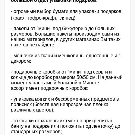
большой отдел упаковки подарков:
- огромный выбор бумаги для упаковки подарков
(крафт, гофро-крафт, глянец);
- пакеты от "мини" под бижутерию до больших
размеров. Большие пакеты производим сами из
наших материалов, в других магазинах Вы таких
пакетов не найдете.
- мешочки из ткани и мешковины однотонные и с
декором;
- подарочные коробки от "мини" под серьги и
кольца до коробок размером 50/50 см. На данный
момент у нас самый большой в Минске
ассортимент подарочных коробок;
- упаковка мягких и бесформенных предметов в
полисилк (блестящая непрозрачная пленка
различных цветов);
- открытки от маленьких (можно прикрепить к
банту на подарке или положить под ленточку) до
стандарных размеров;