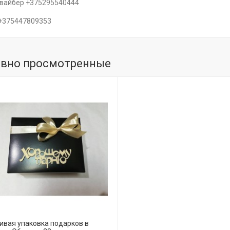
/вайбер +375295540444
 +375447809353
вно просмотренные
ивая упаковка подарков в