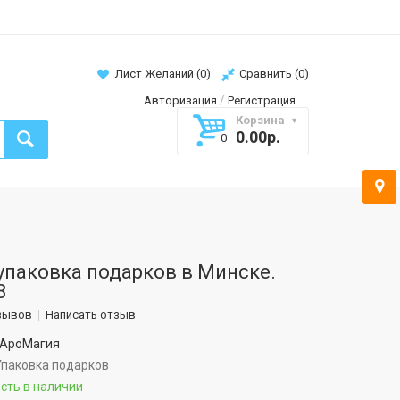
Лист Желаний (
0
)
Сравнить (
0
)
/
Авторизация
Регистрация
Корзина
0.00р.
0
упаковка подарков в Минске.
8
зывов
Написать отзыв
АроМагия
паковка подарков
сть в наличии