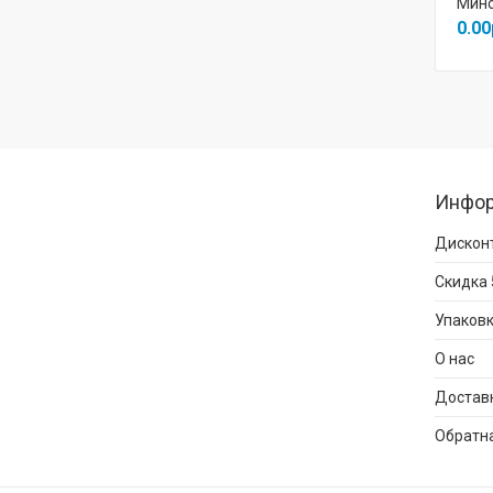
Минс
0.00
Инфо
Дисконт
Скидка 
Упаковк
О нас
Достав
Обратна