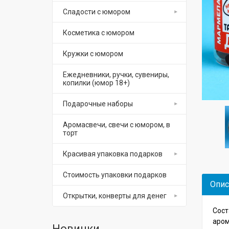
Сладости с юмором
Косметика с юмором
Кружки с юмором
Ежедневники, ручки, сувениры,
копилки (юмор 18+)
Подарочные наборы
Аромасвечи, свечи с юмором, в
торт
Красивая упаковка подарков
Стоимость упаковки подарков
Опис
Открытки, конверты для денег
Сост
аром
Новинки