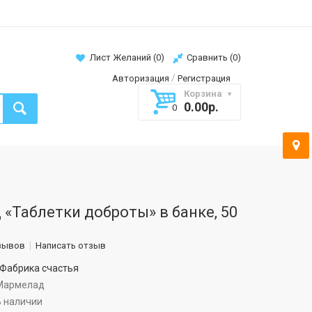
Лист Желаний (
0
)
Сравнить (
0
)
/
Авторизация
Регистрация
Корзина
0.00р.
0
«Таблетки доброты» в банке, 50
зывов
Написать отзыв
Фабрика счастья
армелад
В наличии