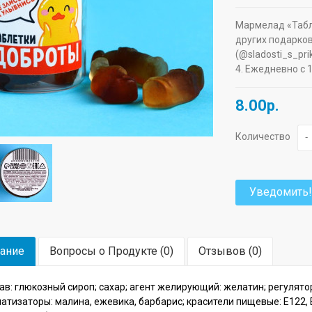
Мармелад «Табле
других подарков
(@sladosti_s_pr
4. Ежедневно с 
8.00р.
Количество
-
Уведомить!
ание
Вопросы о Продукте (0)
Отзывов (0)
ав: глюкозный сироп; сахар; агент желирующий: желатин; регулятор
атизаторы: малина, ежевика, барбарис; красители пищевые: Е122, Е