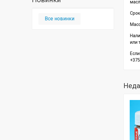
масл
Срок
Все новинки
Масса
Нали
или 
Если
+375
Неда