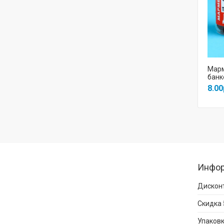
Марм
банке
8.00
Инфо
Дисконт
Скидка 
Упаковк