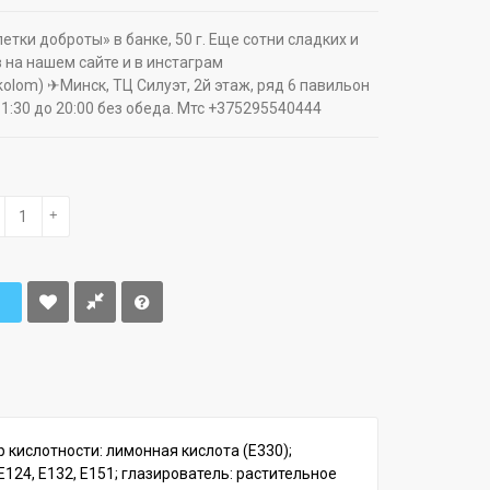
тки доброты» в банке, 50 г. Еще сотни сладких и
 на нашем сайте и в инстаграм
ikolom) ✈Минск, ТЦ Силуэт, 2й этаж, ряд 6 павильон
11:30 до 20:00 без обеда. Мтс +375295540444
+
 кислотности: лимонная кислота (Е330);
124, Е132, Е151; глазирователь: растительное