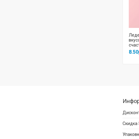
Леде
вкус
счас
8.50
Инфо
Дисконт
Скидка 
Упаковк