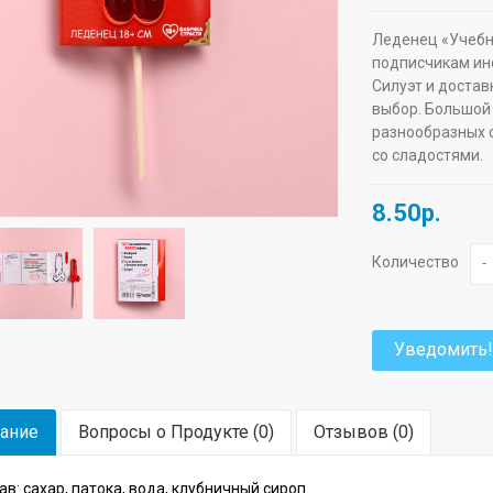
Леденец «Учебни
подписчикам инс
Силуэт и достав
выбор. Большой
разнообразных 
со сладостями.
8.50р.
Количество
-
Уведомить!
ание
Вопросы о Продукте (0)
Отзывов (0)
ав: сахар, патока, вода, клубничный сироп.