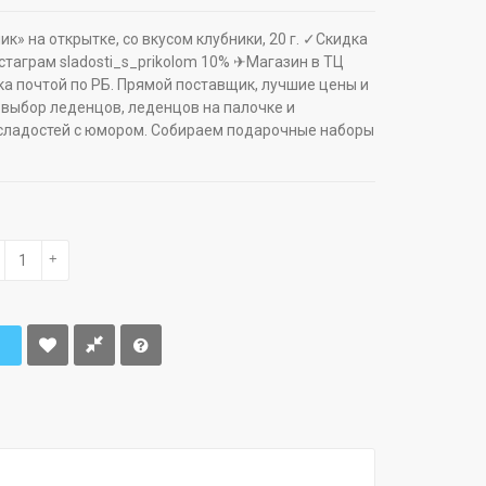
к» на открытке, со вкусом клубники, 20 г. ✓Скидка
таграм sladosti_s_prikolom 10% ✈Магазин в ТЦ
ка почтой по РБ. Прямой поставщик, лучшие цены и
 выбор леденцов, леденцов на палочке и
сладостей с юмором. Собираем подарочные наборы
+