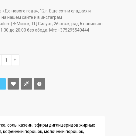
«До нового года», 12 г. Еще сотни сладких и
 на нашем сайте и в инстаграм
ikolom) ✈Минск, ТЦ Силуэт, 2й этаж, ряд 6 павильон
11:30 до 20:00 без обеда. Мтс +375295540444
+
тка, соль, казеин, эфиры диглицеридов жирных
я, кофейный порошок, молочный порошок,