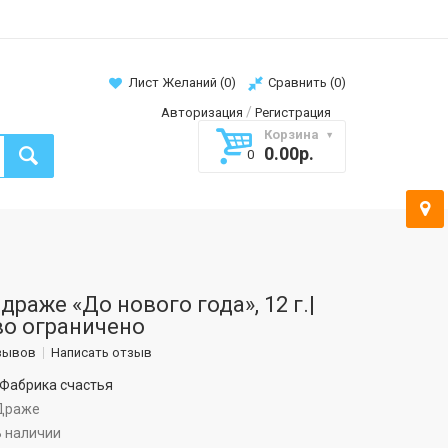
Лист Желаний (
0
)
Сравнить (
0
)
/
Авторизация
Регистрация
Корзина
0.00р.
0
раже «До нового года», 12 г.|
о ограничено
зывов
Написать отзыв
Фабрика счастья
раже
В наличии