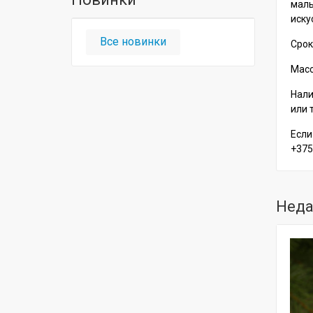
маль
иску
Все новинки
Срок
Масса
Нали
или 
Если
+375
Неда