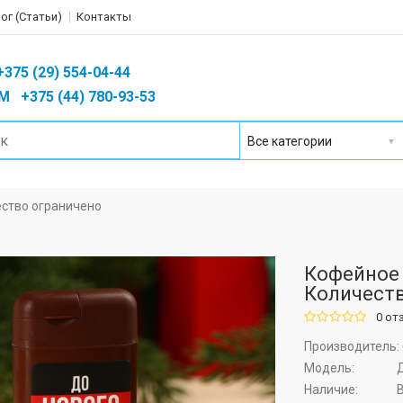
ог (Статьи)
Контакты
75 (29) 554-04-44
 +375 (44) 780-93-53
ество ограничено
Кофейное д
Количеств
0 от
Производитель:
Модель:
Д
Наличие: