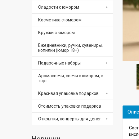
Сладости с юмором
Косметика с юмором
Кружки с юмором
Ежедневники, ручки, сувениры,
копилки (юмор 18+)
Подарочные наборы
Аромасвечи, свечи с юмором, в
торт
Красивая упаковка подарков
Стоимость упаковки подарков
Опис
Открытки, конверты для денег
Сост
кисл
Новинки