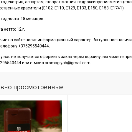
тодекстрин, аспартам, стеарат магния, гидроксипропилметилцелл
сственные красители (Е102, Е110, Е129, Е133, Е150, Е153, Е1741).
 годности: 18 месяцев
 нетто: 12 г.
чие на сайте носит информационный характер. Актуальное налич
телефону +375295540444.
 у вас не получается оформить заказ через корзину, вы можете пр
295540444 или е-мэил aromagiyab@gmail.com
вно просмотренные