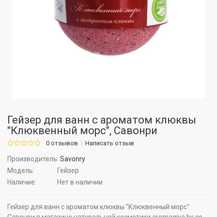
Гейзер для ванн с ароматом клюквы
"Клюквенный морс", Савонри
0 отзывов
Написать отзыв
Производитель:
Savonry
Модель:
Гейзер
Наличие:
Нет в наличии
Гейзер для ванн с ароматом клюквы "Клюквенный морс"
Савонри в магазине натуральной косметики aromagiya.by со