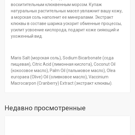
восхитительным клюквенным морсом. Купаж
натуральных растительных масел увлажнит вашу кожу,
а морская соль наполнит ее минералами. Экстракт
клюквы в составе шарика ускорит обменные процессы,
усилит усвоение кислорода, подарит коже сияющий и
ухоженный вид.
Maris Salt (морская соль), Sodium Вicarbonate (сода
пищевая), Citric Acid (лимонная кислота), Coconut Oil
(кокосовое масло), Palm Oil (пальмовое масло), Olea
europaea (Olive) Oil (оливковое масло), Vaccinium
Macrocarpon (Cranberry) Extract (экстракт клюквы).
Недавно просмотренные